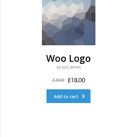
Woo Logo
by ozd_admin
£
18.00
£
20.00
Add to cart