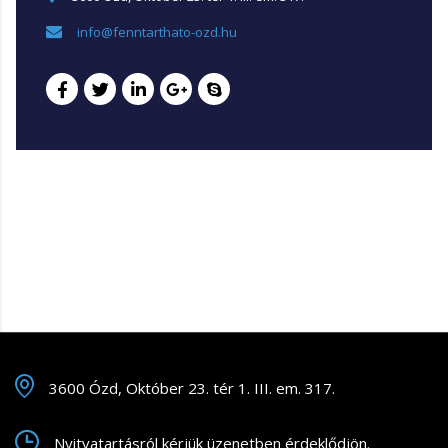
info@fenntarthato-ozd.hu
3600 Ózd, Október 23. tér 1. III. em. 317.
Nyitvatartásról kérjük üzenetben érdeklődjön.