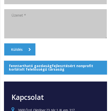
Küldés
fenntartható gazdaságfejlesztésért nonprofit
korlátolt felelősségű társaság
Kapcsolat
3600 Ózd, Október 23. tér 1. III. em. 317.