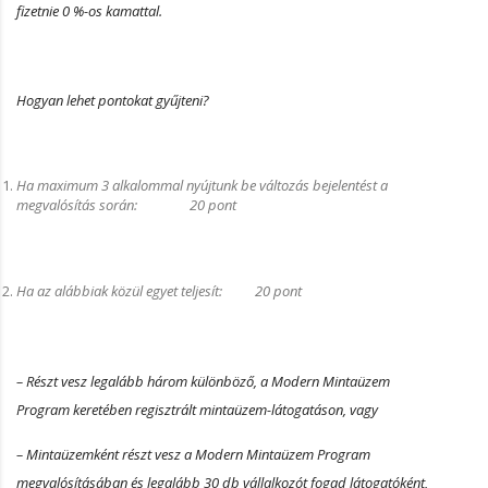
fizetnie 0 %-os kamattal.
Hogyan lehet pontokat gyűjteni?
Ha maximum 3 alkalommal nyújtunk be változás bejelentést a
megvalósítás során: 20 pont
Ha az alábbiak közül egyet teljesít: 20 pont
– Részt vesz legalább három különböző, a Modern Mintaüzem
Program keretében regisztrált mintaüzem-látogatáson, vagy
– Mintaüzemként részt vesz a Modern Mintaüzem Program
megvalósításában és legalább 30 db vállalkozót fogad látogatóként,