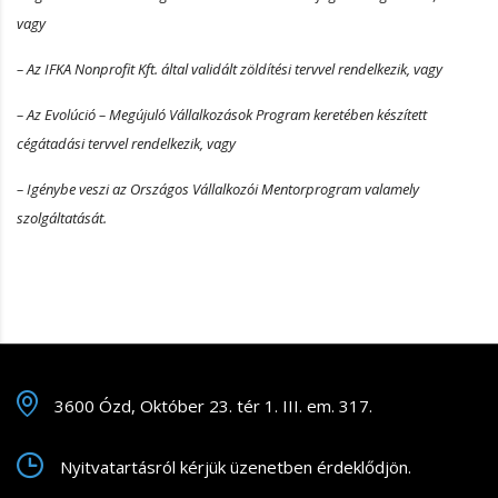
vagy
– Az IFKA Nonprofit Kft. által validált zöldítési tervvel rendelkezik, vagy
– Az Evolúció – Megújuló Vállalkozások Program keretében készített
cégátadási tervvel rendelkezik, vagy
– Igénybe veszi az Országos Vállalkozói Mentorprogram valamely
szolgáltatását.
3600 Ózd, Október 23. tér 1. III. em. 317.
Nyitvatartásról kérjük üzenetben érdeklődjön.