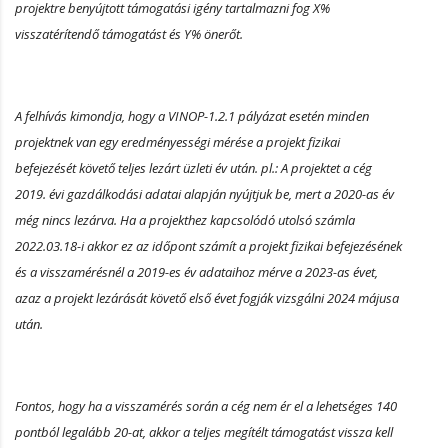
projektre benyújtott támogatási igény tartalmazni fog X%
visszatérítendő támogatást és Y% önerőt.
A felhívás kimondja, hogy a VINOP-1.2.1 pályázat esetén minden
projektnek van egy eredményességi mérése a projekt fizikai
befejezését követő teljes lezárt üzleti év után. pl.: A projektet a cég
2019. évi gazdálkodási adatai alapján nyújtjuk be, mert a 2020-as év
még nincs lezárva. Ha a projekthez kapcsolódó utolsó számla
2022.03.18-i akkor ez az időpont számít a projekt fizikai befejezésének
és a visszamérésnél a 2019-es év adataihoz mérve a 2023-as évet,
azaz a projekt lezárását követő első évet fogják vizsgálni 2024 májusa
után.
Fontos, hogy ha a visszamérés során a cég nem ér el a lehetséges 140
pontból legalább 20-at, akkor a teljes megítélt támogatást vissza kell